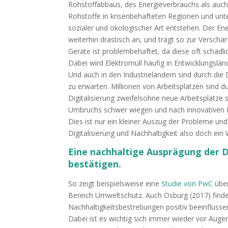
Rohstoffabbaus, des Energieverbrauchs als auch
Rohstoffe in krisenbehafteten Regionen und u
sozialer und ökologischer Art entstehen. Der En
weiterhin drastisch an, und trägt so zur Versch
Geräte ist problembehaftet, da diese oft schädl
Dabei wird Elektromüll häufig in Entwicklungslä
Und auch in den Industrieländern sind durch die
zu erwarten. Millionen von Arbeitsplätzen sind
Digitalisierung zweifelsohne neue Arbeitsplätze
Umbruchs schwer wiegen und nach innovativen 
Dies ist nur ein kleiner Auszug der Probleme und 
Digitalisierung und Nachhaltigkeit also doch ein
Eine nachhaltige Ausprägung der Di
bestätigen.
So zeigt beispielsweise eine
Studie von PwC
über
Bereich Umweltschutz. Auch Osburg (2017) findet 
Nachhaltigkeitsbestrebungen positiv beeinflusse
Dabei ist es wichtig sich immer wieder vor Auge