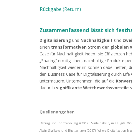
Rückgabe (Return)
Zusammenfassend lässt sich festha
Digitalisierung
und
Nachhaltigkeit
sind
zwei
einen
transformativen Strom der globalen 
Case für Nachhaltigkeit indem sie Effizienzen h
„Sharing“ ermöglichen, nachhaltige Produkte per
Nachhaltigkeit wiederum können dabei helfen, d
den Business Case für Digitalisierung durch Life
untermauern. Unternehmen, die auf die
Konverg
dadurch
signifikante Wettbewerbsvorteile
s
Quellenangaben
Osburg und Lohrmann (esg.) (2017): Sustainability in a Digital W
Aksin-Sivrikaya und Bhattacharya (2017): Where Digitalization Mee