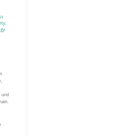
ss
ety,
egy.
e
in
e,
n und
hain.
r