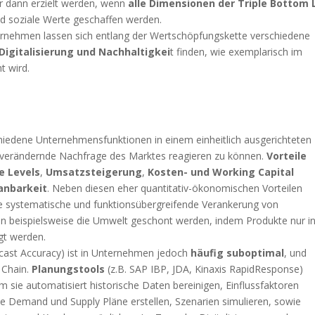
ur dann erzielt werden, wenn
alle Dimensionen der Triple Bottom 
d soziale Werte geschaffen werden.
rnehmen lassen sich entlang der Wertschöpfungskette verschiedene
igitalisierung und Nachhaltigkei
t finden, wie exemplarisch im
t wird.
chiedene Unternehmensfunktionen in einem einheitlich ausgerichteten
h verändernde Nachfrage des Marktes reagieren zu können.
Vorteile
e Levels
,
Umsatzsteigerung
,
Kosten- und Working Capital
lanbarkeit
. Neben diesen eher quantitativ-ökonomischen Vorteilen
ne systematische und funktionsübergreifende Verankerung von
ann beispielsweise die Umwelt geschont werden, indem Produkte nur i
gt werden.
cast Accuracy) ist in Unternehmen jedoch
häufig suboptimal
, und
 Chain.
Planungstools
(z.B. SAP IBP, JDA, Kinaxis RapidResponse)
sie automatisiert historische Daten bereinigen, Einflussfaktoren
te Demand und Supply Pläne erstellen, Szenarien simulieren, sowie