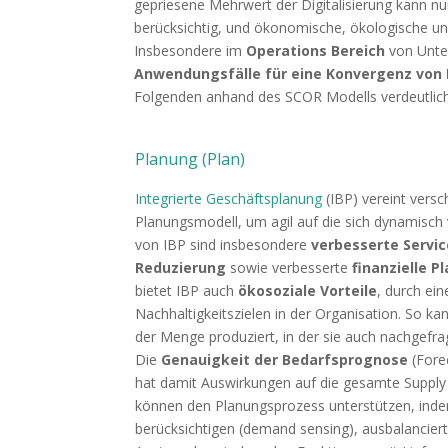
gepriesene Mehrwert der Digitalisierung kann n
berücksichtig, und ökonomische, ökologische un
Insbesondere im
Operations Bereich
von Unte
Anwendungsfälle für eine Konvergenz von D
Folgenden anhand des SCOR Modells verdeutlich
Planung (Plan)
Integrierte Geschäftsplanung
(IBP) vereint vers
Planungsmodell, um agil auf die sich dynamisc
von IBP sind insbesondere
verbesserte Servic
Reduzierung
sowie verbesserte
finanzielle P
bietet IBP auch
ökosoziale Vorteile
, durch ei
Nachhaltigkeitszielen in der Organisation. So k
der Menge produziert, in der sie auch nachgefra
Die
Genauigkeit der Bedarfsprognose
(Fore
hat damit Auswirkungen auf die gesamte Supply
können den Planungsprozess unterstützen, indem 
berücksichtigen (demand sensing), ausbalancier