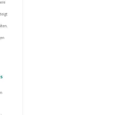
dere
teigt
lten.
gen
es
im