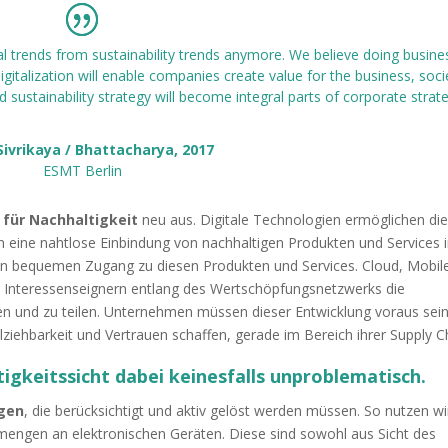
tal trends from sustainability trends anymore. We believe doing busine
gitalization will enable companies create value for the business, soci
and sustainability strategy will become integral parts of corporate strat
Sivrikaya / Bhattacharya, 2017
ESMT Berlin
 für Nachhaltigkeit
neu aus. Digitale Technologien ermöglichen di
n eine nahtlose Einbindung von nachhaltigen Produkten und Services 
en bequemen Zugang zu diesen Produkten und Services. Cloud, Mobil
n Interessenseignern entlang des Wertschöpfungsnetzwerks die
en und zu teilen. Unternehmen müssen dieser Entwicklung voraus sei
ziehbarkeit und Vertrauen schaffen, gerade im Bereich ihrer Supply C
tigkeitssicht dabei keinesfalls unproblematisch.
ngen
, die berücksichtigt und aktiv gelöst werden müssen. So nutzen wi
nmengen an elektronischen Geräten. Diese sind sowohl aus Sicht des