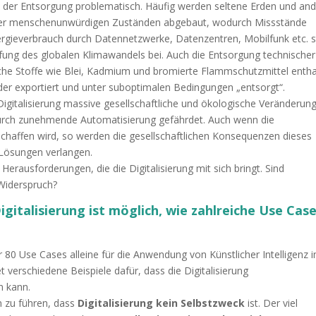
 der Entsorgung problematisch. Häufig werden seltene Erden und an
nter menschenunwürdigen Zuständen abgebaut, wodurch Missstände
ergieverbrauch durch Datennetzwerke, Datenzentren, Mobilfunk etc. s
ärfung des globalen Klimawandels bei. Auch die Entsorgung technischer
iche Stoffe wie Blei, Kadmium und bromierte Flammschutzmittel entha
nder exportiert und unter suboptimalen Bedingungen „entsorgt“.
 Digitalisierung massive gesellschaftliche und ökologische Veränderun
 durch zunehmende Automatisierung gefährdet. Auch wenn die
 schaffen wird, so werden die gesellschaftlichen Konsequenzen dieses
Lösungen verlangen.
Herausforderungen, die die Digitalisierung mit sich bringt. Sind
 Widerspruch?
gitalisierung ist möglich
, wie zahlreiche Use Cas
 80 Use Cases alleine für die Anwendung von Künstlicher Intelligenz 
verschiedene Beispiele dafür, dass die Digitalisierung
n kann.
n zu führen, dass
Digitalisierung kein Selbstzweck
ist. Der viel