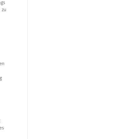
ngs
n zu
ren
g
t
es