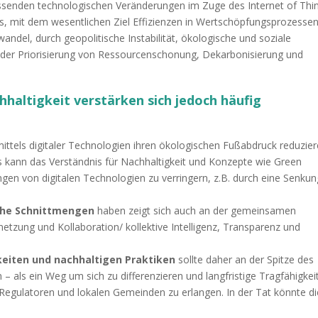
assenden technologischen Veränderungen im Zuge des Internet of Thi
tics, mit dem wesentlichen Ziel Effizienzen in Wertschöpfungsprozesse
awandel, durch
geopolitische Instabilität,
ökologische und soziale
der Priorisierung von Ressourcenschonung, Dekarbonisierung und
hhaltigkeit
verstärken sich
jedoch häufig
ittels digitaler Technologien ihren ökologischen Fußabdruck reduzie
s kann das Verständnis für Nachhaltigkeit und Konzepte wie Green
en von digitalen Technologien zu verringern, z.B. durch eine Senkun
che
Schnittmengen
haben zeigt sich auch an der gemeinsamen
tzung und Kollaboration/ kollektive Intelligenz, Transparenz und
eiten und nachhaltigen Praktiken
sollte daher an der Spitze des
als ein Weg um sich zu differenzieren und langfristige Tragfähigkei
Regulatoren und lokalen Gemeinden zu erlangen. In der Tat könnte di