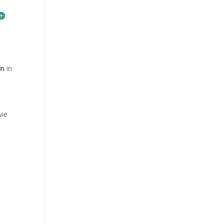
n
in
d
wie
h