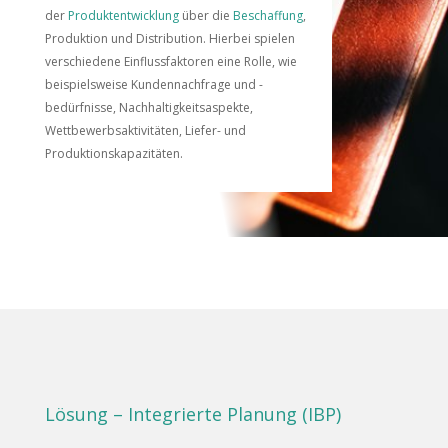
der
Produktentwicklung
über die
Beschaffung
,
Produktion und Distribution. Hierbei spielen
verschiedene Einflussfaktoren eine Rolle, wie
beispielsweise Kundennachfrage und -
bedürfnisse, Nachhaltigkeitsaspekte,
Wettbewerbsaktivitäten, Liefer- und
Produktionskapazitäten.
Lösung – Integrierte Planung (IBP)